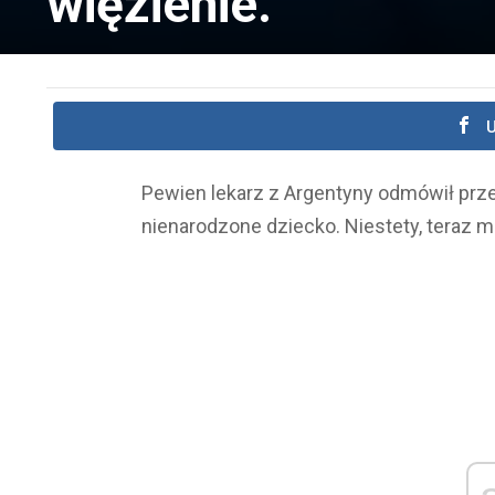
więzienie.
U
Pewien lekarz z Argentyny odmówił prz
nienarodzone dziecko. Niestety, teraz mo