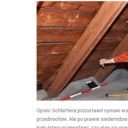
Ojciec Schlattera pozostawił synowi ws
przedmiotów. Ale po prawie siedemdziesi
było łatwo przewidzieć, czy plan się powi