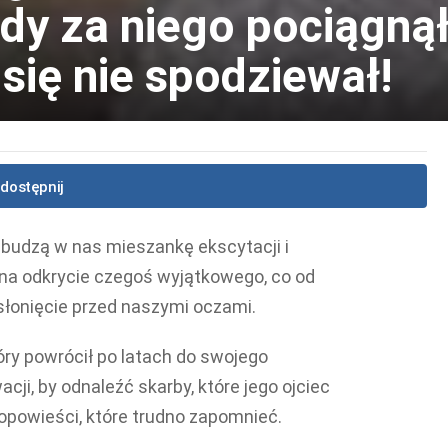
edy za niego pociągną
 się nie spodziewał!
dostępnij
budzą w nas mieszankę ekscytacji i
 na odkrycie czegoś wyjątkowego, co od
słonięcie przed naszymi oczami.
óry powrócił po latach do swojego
i, by odnaleźć skarby, które jego ojciec
 opowieści, które trudno zapomnieć.