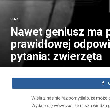
QUIZY
Nawet geniusz ma p
prawidłowej odpowi
pytania: zwierzęta
U
Wielu z nas nie raz pomyślało, że może 
Wydaje się wówczas, że nasza wiedza gó