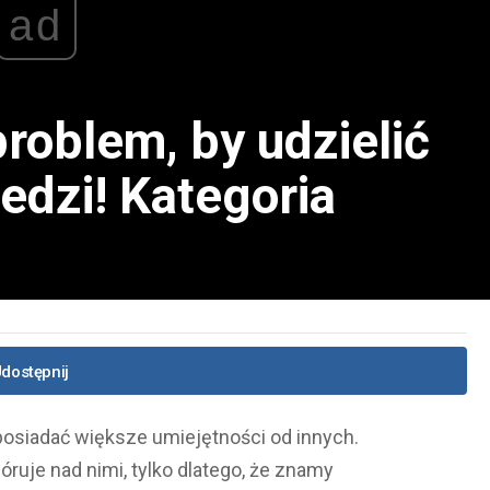
ad
roblem, by udzielić
edzi! Kategoria
dostępnij
posiadać większe umiejętności od innych.
ruje nad nimi, tylko dlatego, że znamy