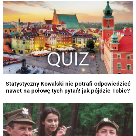
Statystyczny Kowalski nie potrafi odpowiedzieć
nawet na połowę tych pytań! jak pójdzie Tobie?