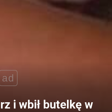
ad
rz i wbił butelkę w