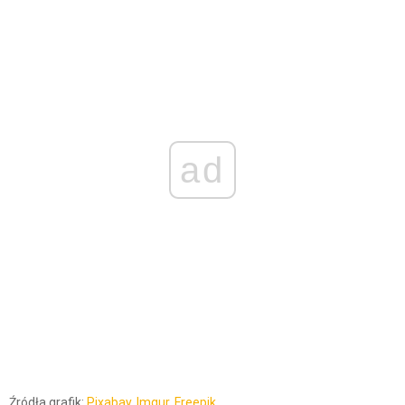
ad
Źródła grafik:
Pixabay
,
Imgur
,
Freepik