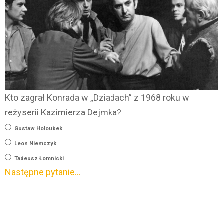
Kto zagrał Konrada w „Dziadach” z 1968 roku w
reżyserii Kazimierza Dejmka?
Gustaw Holoubek
Leon Niemczyk
Tadeusz Łomnicki
Następne pytanie…