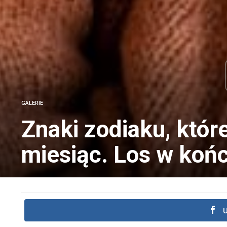
GALERIE
Znaki zodiaku, któ
miesiąc. Los w końc
U