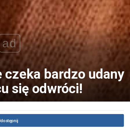
ad
re czeka bardzo udany
u się odwróci!
dostępnij