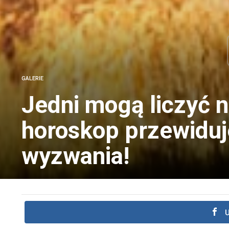
GALERIE
Jedni mogą liczyć n
horoskop przewidu
wyzwania!
U