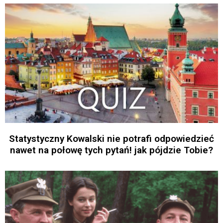
Statystyczny Kowalski nie potrafi odpowiedzieć
nawet na połowę tych pytań! jak pójdzie Tobie?