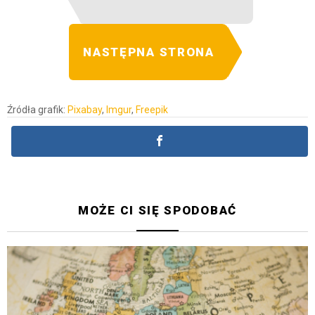
NASTĘPNA STRONA
Źródła grafik:
Pixabay
,
Imgur
,
Freepik
MOŻE CI SIĘ SPODOBAĆ