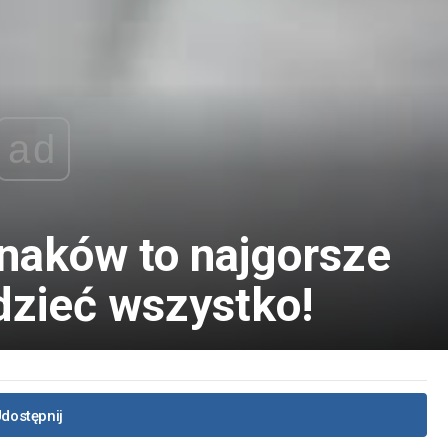
ad
znaków to najgorsze
dzieć wszystko!
dostępnij