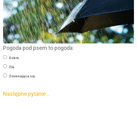
Pogoda pod psem to pogoda:
Dobra
Zła
Zmieniająca się
Następne pytanie…