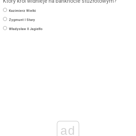
Który król widnieje na banknocie stuzłotowym?
Kazimierz Wielki
Zygmunt I Stary
Władysław II Jagiełło
ad