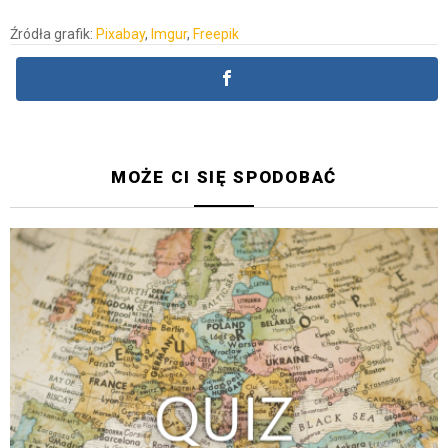
Źródła grafik:
Pixabay
,
Imgur
,
Freepik
MOŻE CI SIĘ SPODOBAĆ