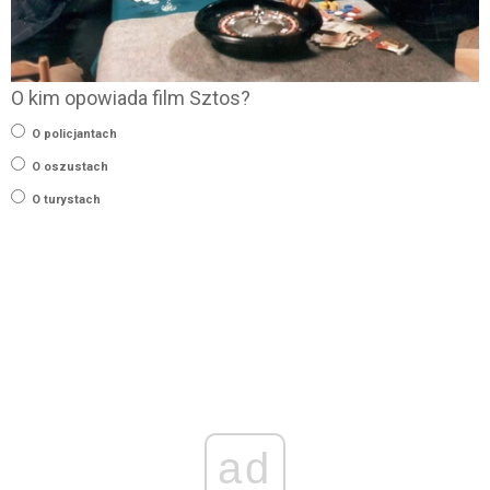
O kim opowiada film Sztos?
O policjantach
O oszustach
O turystach
ad