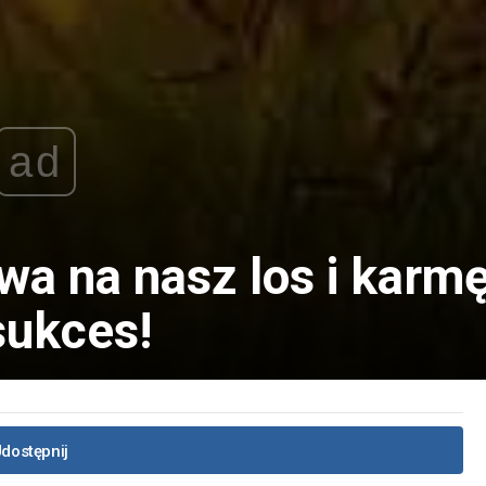
ad
a na nasz los i karmę
sukces!
dostępnij