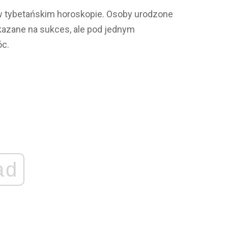
w tybetańskim horoskopie. Osoby urodzone
skazane na sukces, ale pod jednym
óc.
ad