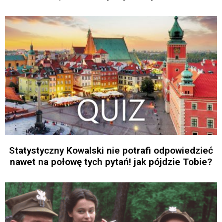
Statystyczny Kowalski nie potrafi odpowiedzieć
nawet na połowę tych pytań! jak pójdzie Tobie?