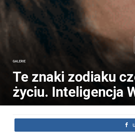
GALERIE
Te znaki zodiaku c
życiu. Inteligencja
U