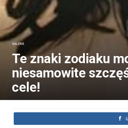
GALERIE
Te znaki zodiaku mo
niesamowite szczęśc
cele!
U