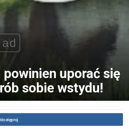
ad
 powinien uporać się
arób sobie wstydu!
dostępnij