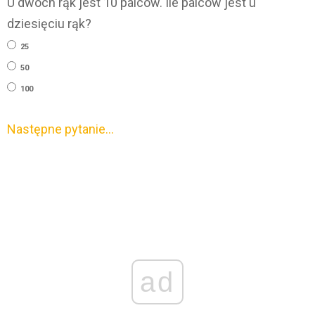
U dwóch rąk jest 10 palców. Ile palców jest u
dziesięciu rąk?
25
50
100
Następne pytanie…
ad