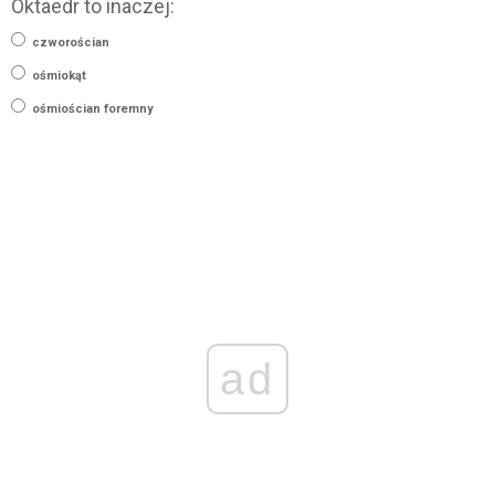
Oktaedr to inaczej:
czworościan
ośmiokąt
ośmiościan foremny
ad