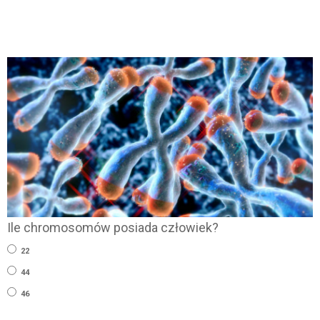
Ile chromosomów posiada człowiek?
22
44
46