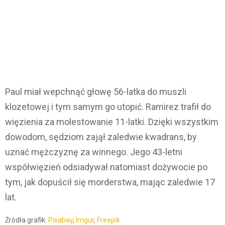
Paul miał wepchnąć głowę 56-latka do muszli
klozetowej i tym samym go utopić. Ramirez trafił do
więzienia za molestowanie 11-latki. Dzięki wszystkim
dowodom, sędziom zajął zaledwie kwadrans, by
uznać mężczyznę za winnego. Jego 43-letni
współwięzień odsiadywał natomiast dożywocie po
tym, jak dopuścił się morderstwa, mając zaledwie 17
lat.
Źródła grafik:
Pixabay
,
Imgur
,
Freepik