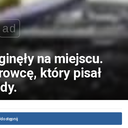
ad
inęły na miejscu.
owcę, który pisał
dy.
dostępnij