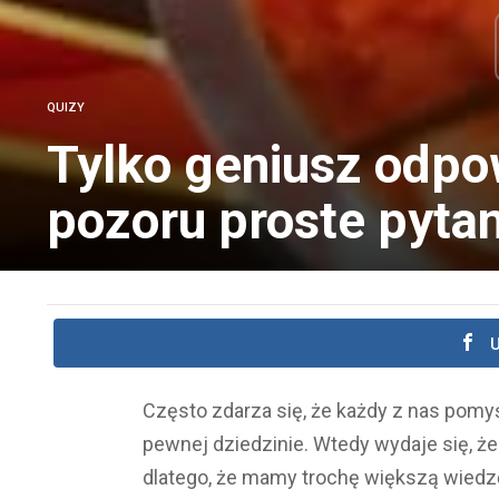
QUIZY
Tylko geniusz odpo
pozoru proste pytan
U
Często zdarza się, że każdy z nas pomyś
pewnej dziedzinie. Wtedy wydaje się, ż
dlatego, że mamy trochę większą wiedzę 