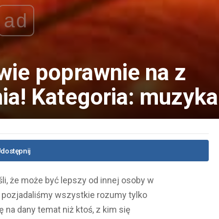
ad
wie poprawnie na z
ia! Kategoria: muzyka
dostępnij
li, że może być lepszy od innej osoby w
e pozjadaliśmy wszystkie rozumy tylko
na dany temat niż ktoś, z kim się