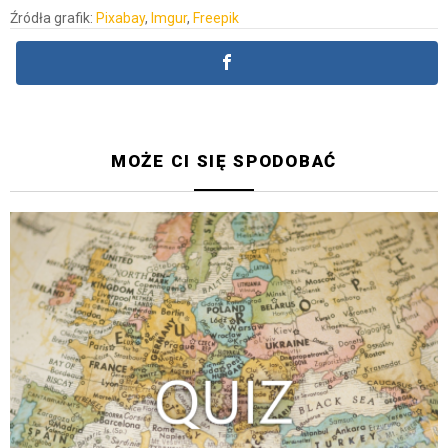
Źródła grafik:
Pixabay
,
Imgur
,
Freepik
MOŻE CI SIĘ SPODOBAĆ